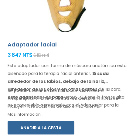
Adaptador facial
3 847 NT$
6 110 NT$
Este adaptador con forma de máscara anatómica está
diseñado para la terapia facial anterior.
Si suda
alrededor de los
labios, debajo de la nariz,
alrededor de los ojos
y en otras partes
de
la
cara,
Se puede utilizar en combinación con Electro
este adaptador
es
para
usted
.
Si
tiene
la frente alta
Antiperspirant Forte o Electro Antiperspirant ELITE. Se
es aconsejable combinarlo
con el Adaptador
para la
incluyen instrucciones de
uso
en su
idioma.
frente.
Más información...
AÑADIR A LA CESTA