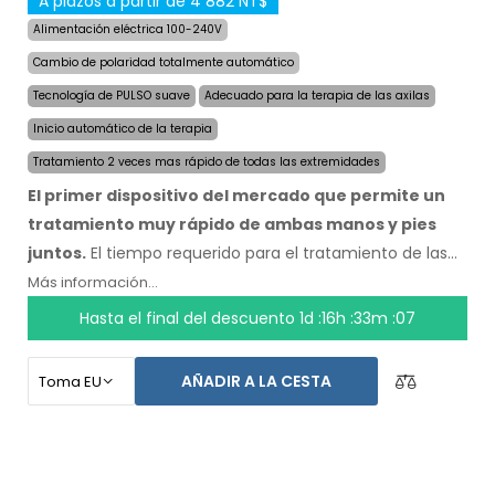
A plazos a partir de 4 882 NT$
Alimentación eléctrica 100-240V
Cambio de polaridad totalmente automático
Tecnología de PULSO suave
Adecuado para la terapia de las axilas
Inicio automático de la terapia
Tratamiento 2 veces mas rápido de todas las extremidades
El primer dispositivo del mercado que permite un
tratamiento muy rápido de ambas manos y pies
juntos.
El tiempo requerido para el tratamiento de las
cuatro extremidades fue reducido a la mitad, a un
Más información...
máximo de 24 minutos, y la duración y velocidad de los
Hasta el final del descuento
1d :16h :33m :06
efectos se mantienen. Con el sistema automático no
depende de ninguna otra persona. Tenga sus manos,
AÑADIR A LA CESTA
pies y axilas secos hoy. El precio del producto ya incluye
el
envío exprés a nivel mundial y una garantía de
devolución de dinero en caso de
disconformidad.
Las instrucciones de uso estan en su