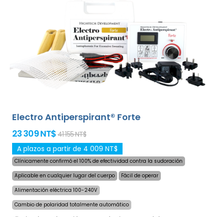
para la sudoración excesiva de manos, pies y axilas
(incluido en el paquete básico). Con adaptadores
adicionales, la sudoración excesiva de la cabeza, frente,
abdomen, espalda, nalgas, pecho y otras partes del
cuerpo también pueden ser tratados con éxito y por
largo tiempo.
¡Garantía de devolución de dinero en
caso de insatisfacción y envío exprés en todo el
mundo gratis!
Electro Antiperspirant® Forte
23 309 NT$
41 155 NT$
A plazos a partir de 4 009 NT$
Clínicamente confirmó el 100% de efectividad contra la sudoración
Aplicable en cualquier lugar del cuerpo
Fácil de operar
Alimentación eléctrica 100-240V
Cambio de polaridad totalmente automático