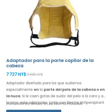
Adaptador para la parte capilar de la
cabeza
7 727 NT$
9 666 NT$
Adaptador diseñado para los que sudamos
especialmente
en
la
parte del pelo de la cabeza o en
la nuca
. Si le caen gotas de sudor
del pelo
a la cara
y a
la ropa
, este adaptador, junto con Electro Antiperspirant
Instrucciones de uso en su idioma incluidas.
Forte o Electro Antiperspirant ELITE, es para usted.