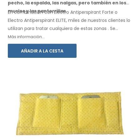
pecho, la espalda, las nalgas,
pero también en los
muslos
y las pantorrillas.
En combinación con Electro Antiperspirant Forte o
Electro Antiperspirant ELITE, miles de nuestros clientes lo
utilizan para tratar cualquiera
de estas
zonas
.
Se
incluyen instrucciones de
uso
en su idioma.
Más información...
AÑADIR A LA CESTA