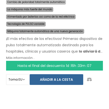
Cambio de polaridad totalmente automático
La máquina más fuerte del mundo
Alimentado por baterías asi como de la red eléctrica
Tecnología de PULSO variable
Máquina totalmente automática de una nueva generación
¡El más efectivo de los efectivos! Primerao dispositivo de
pulso totalmente automatizado destinado para los
hospitales, clínicas y usuarios caseros que
lo aliviará de
la sudoración incluso por varios meses con una sola
Más información...
aplicación
. Al comienzo del tratamiento, solo escoge el
Hasta el final del descuento
1d :16h :33m :06
área afectada por la sudoración excesiva y la
computadora hará todo por ti.
La revolucionaria
AÑADIR A LA CESTA
tecnología de pulso
permite un tratamiento sensible
en cualquier parte del cuerpo, sin incomodidad. Gracias
al adaptador de corriente AC y la batería incorporada de
alta capacidad, nunca serás tomado por sorpresa por
baterías descargadas. Solución delicada y definitiva