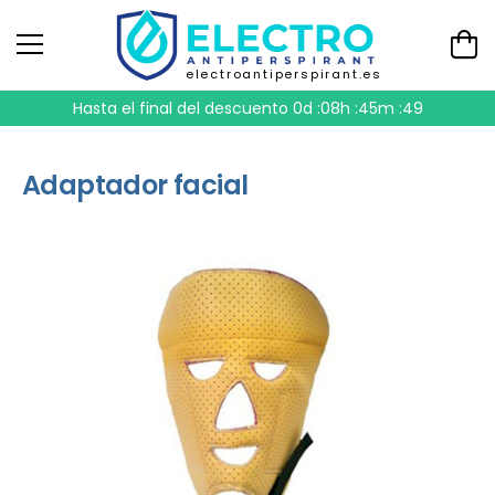
electroantiperspirant.es
Hasta el final del descuento
0d :08h :45m :48
Adaptador facial