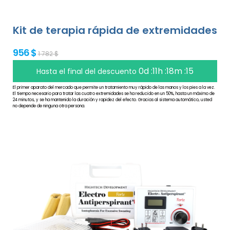
Kit de terapia rápida de extremidades
956 $
1 782 $
0d :11h :18m :14
Hasta el final del descuento
El primer aparato del mercado que permite un tratamiento muy rápido de las manos y los pies a la vez.
El tiempo necesario para tratar las cuatro extremidades se ha reducido en un 50%, hasta un máximo de
24 minutos, y se ha mantenido la duración y rapidez del efecto. Gracias al sistema automático, usted
no depende de ninguna otra persona.