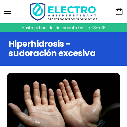
electroantiperspirant.es
Hasta el final del descuento
0d :11h :18m :14
Hiperhidrosis -
sudoración excesiva