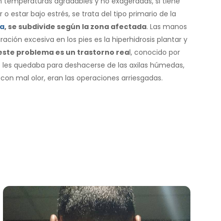
con temperaturas agradables y no exageradas, si tiene
o estar bajo estrés, se trata del tipo primario de la
va
, se subdivide según la zona afectada
. Las manos
ración excesiva en los pies es la hiperhidrosis plantar y
este problema es un trastorno rea
l, conocido por
e les quedaba para deshacerse de las axilas húmedas,
con mal olor, eran las operaciones arriesgadas.