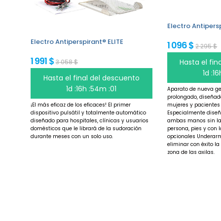
Electro Antipers
Electro Antiperspirant® ELITE
1 096 $
2 295 $
1 991 $
Hasta el fi
3 058 $
1d :1
Hasta el final del descuento
1d :16h :54m :00
Aparato de nueva ge
prolongado, diseñad
¡El más eficaz de los eficaces! El primer
mujeres y pacientes 
dispositivo pulsátil y totalmente automático
Especialmente diseñ
diseñado para hospitales, clínicas y usuarios
ambas manos sin la 
domésticos que le librará de la sudoración
persona, pies y con 
durante meses con un solo uso.
opcionales Underar
eliminar con éxito l
zona de las axilas.