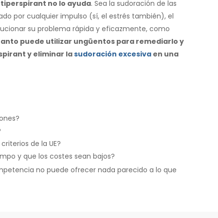
ntiperspirant no lo ayuda
. Sea la sudoración de las
ado por cualquier impulso (sí, el estrés también), el
solucionar su problema rápida y eficazmente, como
anto puede utilizar ungüentos para remediarlo y
spirant y eliminar la
sudoración excesiva
en una
iones?
?
riterios de la UE?
iempo y que los costes sean bajos?
competencia no puede ofrecer nada parecido a lo que