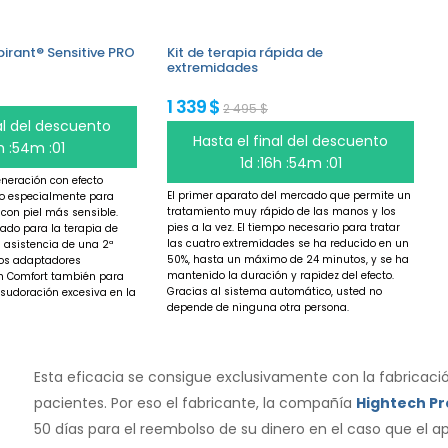
pirant® Sensitive PRO
Kit de terapia rápida de
extremidades
1 339 $
2 495 $
nal del descuento
Hasta el final del descuento
6h :54m :00
1d :16h :54m :00
neración con efecto
El primer aparato del mercado que permite un
o especialmente para
tratamiento muy rápido de las manos y los
con piel más sensible.
pies a la vez. El tiempo necesario para tratar
ado para la terapia de
las cuatro extremidades se ha reducido en un
asistencia de una 2ª
50%, hasta un máximo de 24 minutos, y se ha
los adaptadores
mantenido la duración y rapidez del efecto.
m Comfort también para
Gracias al sistema automático, usted no
a sudoración excesiva en la
depende de ninguna otra persona.
Esta eficacia se consigue exclusivamente con la fabricaci
pacientes. Por eso el fabricante, la compañía
Hightech P
50 días para el reembolso de su dinero en el caso que el 