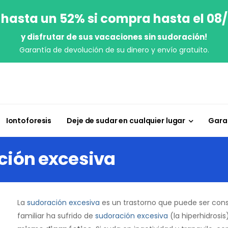
 hasta un 52% si compra hasta el 08
y disfrutar de sus vacaciones sin sudoración!
Garantía de devolución de su dinero y envío gratuito.
Iontoforesis
Deje de sudar en cualquier lugar
Garan
ción excesiva
La
sudoración excesiva
es un trastorno que puede ser con
familiar ha sufrido de
sudoración excesiva
(la hiperhidrosi