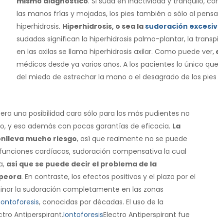
mismo diagnóstico
. Si suda en inactividad y tranquilo, 
las manos frías y mojadas, los pies también o sólo al pensar 
hiperhidrosis.
Hiperhidrosis, o sea la
sudoración excesi
sudadas significan la hiperhidrosis palmo-plantar, la transpi
en las axilas se llama hiperhidrosis axilar. Como puede ver,
médicos desde ya varios años. A los pacientes lo único qu
del miedo de estrechar la mano o el desagrado de los pies 
era una posibilidad cara sólo para los más pudientes no
ño, y eso además con pocas garantías de eficacia.
La
nlleva mucho riesgo
, así que realmente no se puede
funciones cardíacas, sudoración compensativa la cual
a,
así que se puede decir el problema de la
mpeora
. En contraste, los efectos positivos y el plazo por el
minar la sudoración completamente en las zonas
iontoforesis
, conocidas por décadas. El uso de la
tro Antiperspirant.
Iontoforesis
Electro Antiperspirant fue