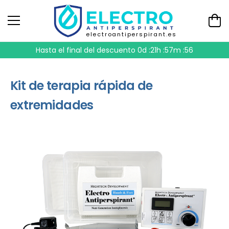
electroantiperspirant.es
Hasta el final del descuento
0d :21h :57m :56
Kit de terapia rápida de
extremidades