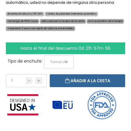
automático, usted no depende de ninguna otra persona.
Alimentación eléctrica 100-240V
Cambio de polaridad totalmente automático
Tecnología de PULSO suave
Adecuado para la terapia de las axilas
Inicio automático de la terapia
Tratamiento 2 veces mas rápido de todas las extremidades
Hasta el final del descuento
0d :21h :57m :56
Tipo de enchufe:
AÑADIR A LA CESTA