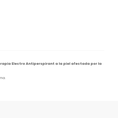
erapia Electro Antiperspirant
a la piel
afectada por la
oma.