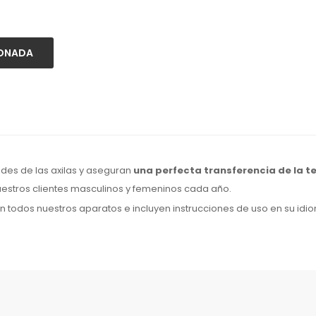
IONADA
des de las axilas
y aseguran
una perfecta transferencia de la t
nuestros clientes masculinos
y femeninos
cada año.
on
todos
nuestros aparatos e incluyen instrucciones de
uso
en su idi