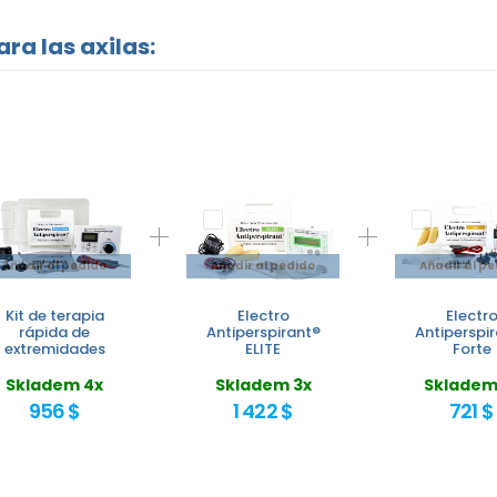
a las axilas:
Añadir al pedido
Añadir al pedido
Añadir al p
Kit de terapia
Electro
Electr
rápida de
Antiperspirant®
Antiperspi
extremidades
ELITE
Forte
Skladem 4x
Skladem 3x
Skladem
956 $
1 422 $
721 $