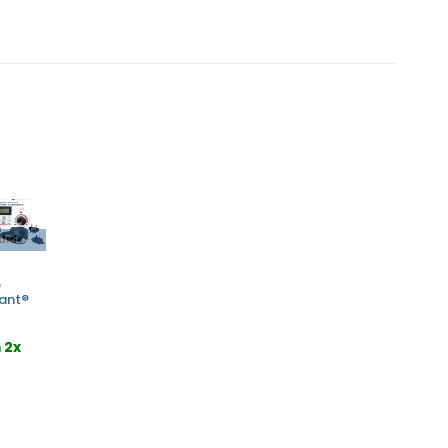
edido
o
rant®
 2x