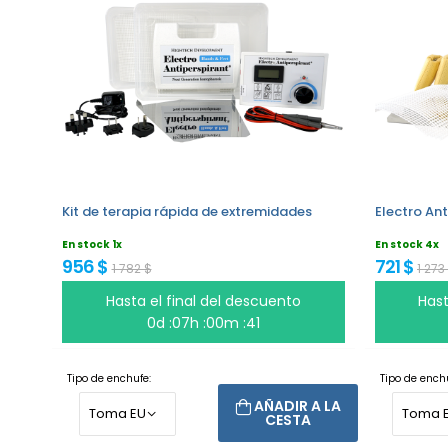
Kit de terapia rápida de extremidades
Electro Ant
En stock 1x
En stock 4x
956 $
721 $
1 782 $
1 273
Hasta el final del descuento
Hast
0d :07h :00m :40
Tipo de enchufe:
Tipo de enchu
AÑADIR A LA
CESTA