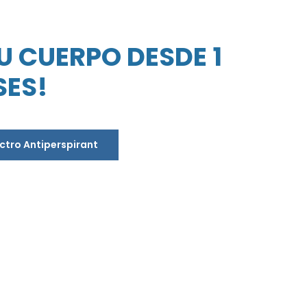
U CUERPO DESDE 1
SES!
ectro Antiperspirant