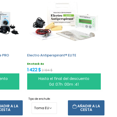
ve PRO
Electro Antiperspirant® ELITE
En stock 4x
1 422 $
2 184 $
uento
Hasta el final del descuento
0d :07h :00m :40
Tipo de enchufe:
ADIR A LA
AÑADIR A LA
CESTA
CESTA