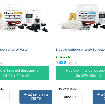
iperspirant® Forte
Electro Antiperspirant® Sensiti
En stock 1x
783 $
 $
1 639 $
a el final del descuento
Hasta el final del desc
0d :07h :00m :40
0d :07h :00m :40
fe:
Tipo de enchufe:
AÑADIR A LA
AÑ
CESTA