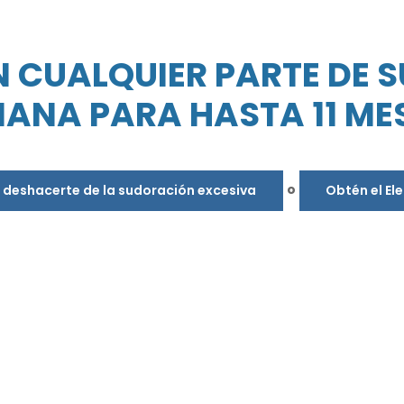
N CUALQUIER PARTE DE S
ANA PARA HASTA 11 ME
o
s deshacerte de la sudoración excesiva
Obtén el El