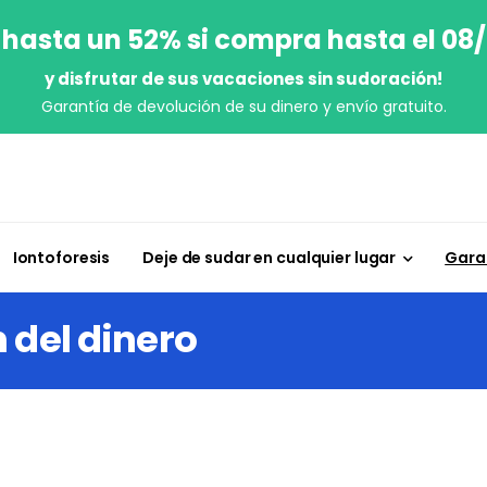
 hasta un 52% si compra hasta el 08
y disfrutar de sus vacaciones sin sudoración!
Garantía de devolución de su dinero y envío gratuito.
Iontoforesis
Deje de sudar en cualquier lugar
Garan
 del dinero