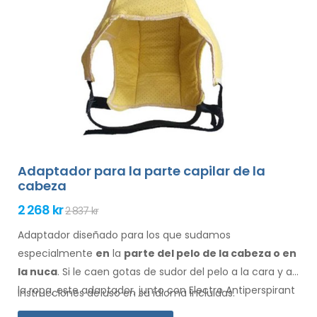
Adaptador para la parte capilar de la
cabeza
2 268 kr
2 837 kr
Adaptador diseñado para los que sudamos
especialmente
en
la
parte del pelo de la cabeza o en
la nuca
. Si le caen gotas de sudor
del pelo
a la cara
y a
la ropa
, este adaptador, junto con Electro Antiperspirant
Instrucciones de uso en su idioma incluidas.
Forte o Electro Antiperspirant ELITE, es para usted.