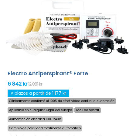
para la sudoración excesiva de manos, pies y axilas
(incluido en el paquete básico). Con adaptadores
adicionales, la sudoración excesiva de la cabeza, frente,
abdomen, espalda, nalgas, pecho y otras partes del
cuerpo también pueden ser tratados con éxito y por
largo tiempo.
¡Garantía de devolución de dinero en
caso de insatisfacción y envío exprés en todo el
mundo gratis!
Electro Antiperspirant® Forte
6 842 kr
12 081 kr
A plazos a partir de 1 177 kr
Clínicamente confirmó el 100% de efectividad contra la sudoración
Aplicable en cualquier lugar del cuerpo
Fácil de operar
Alimentación eléctrica 100-240V
Cambio de polaridad totalmente automático