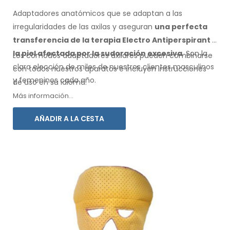
Adaptadores anatómicos que se adaptan a las
irregularidades de las axilas
y aseguran
una perfecta
transferencia de la terapia Electro Antiperspirant
a
la piel
afectada por la sudoración excesiva
. Son la
Los cómodos adaptadores
axilares
pueden combinarse
clara elección de miles de nuestros clientes masculinos
con
todos
nuestros aparatos e incluyen instrucciones
y femeninos
cada año.
de
uso
en su idioma.
Más información...
AÑADIR A LA CESTA