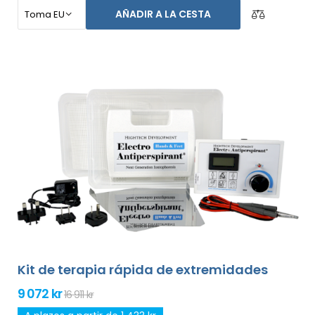
axilas, y ambas manos sin ayuda de otras personas
AÑADIR A LA CESTA
(todo incluido en el paquete básico). El precio del
producto ya incluye el
envío exprés alrededor del
mundo y una garantía de devolución de dinero en
caso de disconformidad
. Las instrucciones de uso
están en tu idioma.
Kit de terapia rápida de extremidades
9 072 kr
16 911 kr