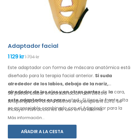
Adaptador facial
1 129 kr
1 794 kr
Este adaptador con forma de máscara anatómica está
diseñado para la terapia facial anterior.
Si suda
alrededor de los
labios, debajo de la nariz,
alrededor de los ojos
y en otras partes
de
la
cara,
Se puede utilizar en combinación con Electro
este adaptador
es
para
usted
.
Si
tiene
la frente alta
Antiperspirant Forte o Electro Antiperspirant ELITE. Se
es aconsejable combinarlo
con el Adaptador
para la
incluyen instrucciones de
uso
en su
idioma.
frente.
Más información...
AÑADIR A LA CESTA