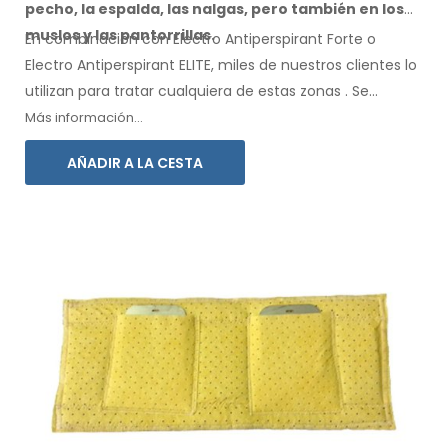
pecho, la espalda, las nalgas,
pero también en los
muslos
y las pantorrillas.
En combinación con Electro Antiperspirant Forte o
Electro Antiperspirant ELITE, miles de nuestros clientes lo
utilizan para tratar cualquiera
de estas
zonas
.
Se
incluyen instrucciones de
uso
en su idioma.
Más información...
AÑADIR A LA CESTA