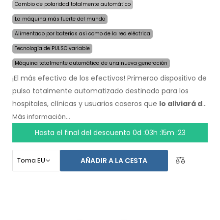
Cambio de polaridad totalmente automático
La máquina más fuerte del mundo
Alimentado por baterías asi como de la red eléctrica
Tecnología de PULSO variable
Máquina totalmente automática de una nueva generación
¡El más efectivo de los efectivos! Primerao dispositivo de
pulso totalmente automatizado destinado para los
hospitales, clínicas y usuarios caseros que
lo aliviará de
la sudoración incluso por varios meses con una sola
Más información...
aplicación
. Al comienzo del tratamiento, solo escoge el
Hasta el final del descuento
0d :03h :15m :22
área afectada por la sudoración excesiva y la
computadora hará todo por ti.
La revolucionaria
AÑADIR A LA CESTA
tecnología de pulso
permite un tratamiento sensible
en cualquier parte del cuerpo, sin incomodidad. Gracias
al adaptador de corriente AC y la batería incorporada de
alta capacidad, nunca serás tomado por sorpresa por
baterías descargadas. Solución delicada y definitiva