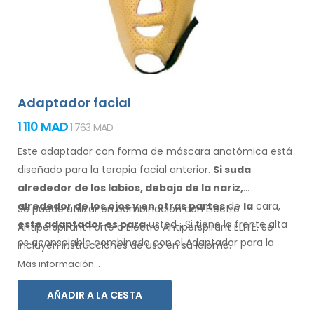
Adaptador facial
1 110 MAD
1 763 MAD
Este adaptador con forma de máscara anatómica está
diseñado para la terapia facial anterior.
Si suda
alrededor de los
labios, debajo de la nariz,
alrededor de los ojos
y en otras partes
de
la
cara,
Se puede utilizar en combinación con Electro
este adaptador
es
para
usted
.
Si
tiene
la frente alta
Antiperspirant Forte o Electro Antiperspirant ELITE. Se
es aconsejable combinarlo
con el Adaptador
para la
incluyen instrucciones de
uso
en su
idioma.
frente.
Más información...
AÑADIR A LA CESTA