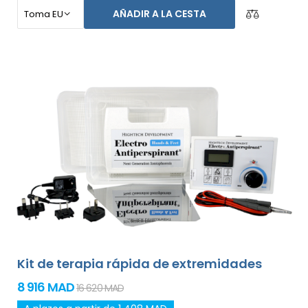
axilas, y ambas manos sin ayuda de otras personas
AÑADIR A LA CESTA
(todo incluido en el paquete básico). El precio del
producto ya incluye el
envío exprés alrededor del
mundo y una garantía de devolución de dinero en
caso de disconformidad
. Las instrucciones de uso
están en tu idioma.
Kit de terapia rápida de extremidades
8 916 MAD
16 620 MAD