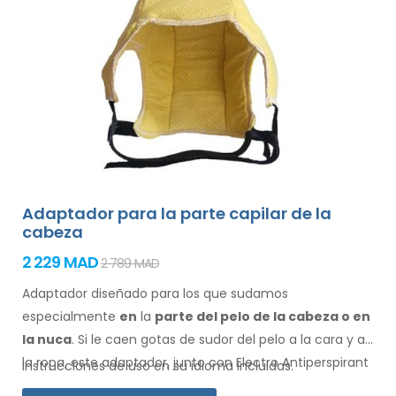
Adaptador para la parte capilar de la
cabeza
2 229 MAD
2 789 MAD
Adaptador diseñado para los que sudamos
especialmente
en
la
parte del pelo de la cabeza o en
la nuca
. Si le caen gotas de sudor
del pelo
a la cara
y a
la ropa
, este adaptador, junto con Electro Antiperspirant
Instrucciones de uso en su idioma incluidas.
Forte o Electro Antiperspirant ELITE, es para usted.