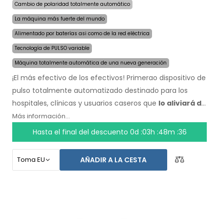
Cambio de polaridad totalmente automático
La máquina más fuerte del mundo
Alimentado por baterías asi como de la red eléctrica
Tecnología de PULSO variable
Máquina totalmente automática de una nueva generación
¡El más efectivo de los efectivos! Primerao dispositivo de
pulso totalmente automatizado destinado para los
hospitales, clínicas y usuarios caseros que
lo aliviará de
la sudoración incluso por varios meses con una sola
Más información...
aplicación
. Al comienzo del tratamiento, solo escoge el
Hasta el final del descuento
0d :03h :48m :36
área afectada por la sudoración excesiva y la
computadora hará todo por ti.
La revolucionaria
AÑADIR A LA CESTA
tecnología de pulso
permite un tratamiento sensible
en cualquier parte del cuerpo, sin incomodidad. Gracias
al adaptador de corriente AC y la batería incorporada de
alta capacidad, nunca serás tomado por sorpresa por
baterías descargadas. Solución delicada y definitiva