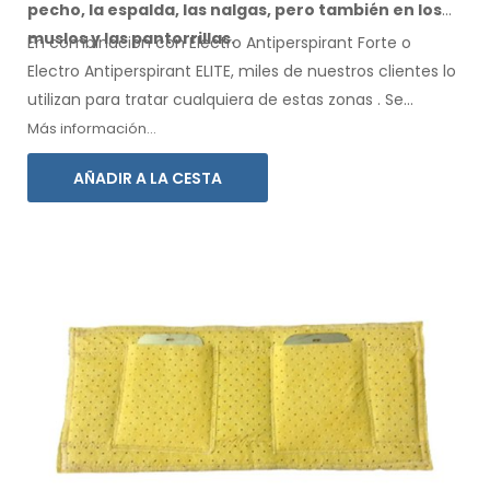
pecho, la espalda, las nalgas,
pero también en los
muslos
y las pantorrillas.
En combinación con Electro Antiperspirant Forte o
Electro Antiperspirant ELITE, miles de nuestros clientes lo
utilizan para tratar cualquiera
de estas
zonas
.
Se
incluyen instrucciones de
uso
en su idioma.
Más información...
AÑADIR A LA CESTA