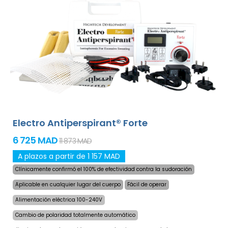
para la sudoración excesiva de manos, pies y axilas
(incluido en el paquete básico). Con adaptadores
adicionales, la sudoración excesiva de la cabeza, frente,
abdomen, espalda, nalgas, pecho y otras partes del
cuerpo también pueden ser tratados con éxito y por
largo tiempo.
¡Garantía de devolución de dinero en
caso de insatisfacción y envío exprés en todo el
mundo gratis!
Electro Antiperspirant® Forte
6 725 MAD
11 873 MAD
A plazos a partir de 1 157 MAD
Clínicamente confirmó el 100% de efectividad contra la sudoración
Aplicable en cualquier lugar del cuerpo
Fácil de operar
Alimentación eléctrica 100-240V
Cambio de polaridad totalmente automático