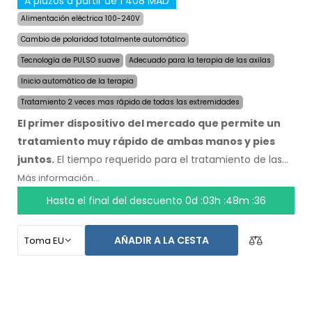
A plazos a partir de 1 408 MAD
Alimentación eléctrica 100-240V
Cambio de polaridad totalmente automático
Tecnología de PULSO suave
Adecuado para la terapia de las axilas
Inicio automático de la terapia
Tratamiento 2 veces mas rápido de todas las extremidades
El primer dispositivo del mercado que permite un
tratamiento muy rápido de ambas manos y pies
juntos.
El tiempo requerido para el tratamiento de las
cuatro extremidades fue reducido a la mitad, a un
Más información...
máximo de 24 minutos, y la duración y velocidad de los
Hasta el final del descuento
0d :03h :48m :36
efectos se mantienen. Con el sistema automático no
depende de ninguna otra persona. Tenga sus manos,
AÑADIR A LA CESTA
pies y axilas secos hoy. El precio del producto ya incluye
el
envío exprés a nivel mundial y una garantía de
devolución de dinero en caso de
disconformidad.
Las instrucciones de uso estan en su