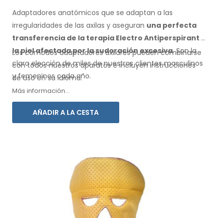
Adaptadores anatómicos que se adaptan a las
irregularidades de las axilas
y aseguran
una perfecta
transferencia de la terapia Electro Antiperspirant
a
la piel
afectada por la sudoración excesiva
. Son la
Los cómodos adaptadores
axilares
pueden combinarse
clara elección de miles de nuestros clientes masculinos
con
todos
nuestros aparatos e incluyen instrucciones
y femeninos
cada año.
de
uso
en su idioma.
Más información...
AÑADIR A LA CESTA