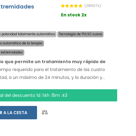
extremidades
(28607x)
En stock 2x
 polaridad totalmente automático
Tecnología de PULSO suave
io automático de la terapia
s extremidades
ado que permite un tratamiento muy rápido de
iempo requerido para el tratamiento de las cuatro
tad, a un máximo de 24 minutos, y la duración y
ienen. Con el sistema automático no depende de
nos, pies y axilas secos hoy. El precio del producto ya
nal del descuento
1d :14h :15m :42
undial y una garantía de devolución de dinero en
trucciones de uso estan en su idioma.
R A LA CESTA