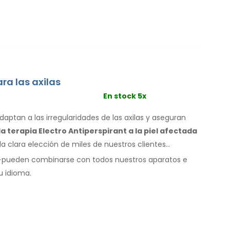
a las axilas
En stock 5x
ptan a las irregularidades de las axilas
y aseguran
a terapia Electro Antiperspirant
a la piel
afectada
 la clara elección de miles de nuestros clientes
.
pueden combinarse con
todos
nuestros aparatos e
u idioma.