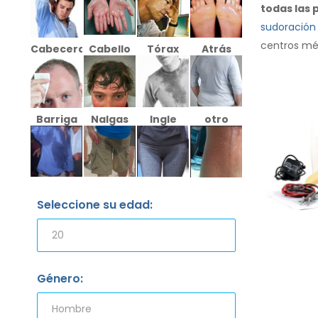
todas las 
sudoración
centros mé
Cabecera
Cabello
Tórax
Atrás
Barriga
Nalgas
Ingle
otro
Seleccione su edad:
Género: