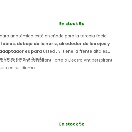
En stock 5x
ara anatómica está diseñado para la terapia facial
s
labios, debajo de la nariz, alrededor de los ojos
y
 adaptador
es
para
usted
.
Si
tiene
la frente alta es
aptador
para la frente.
n Electro Antiperspirant Forte o Electro Antiperspirant
uso
en su
idioma.
En stock 5x