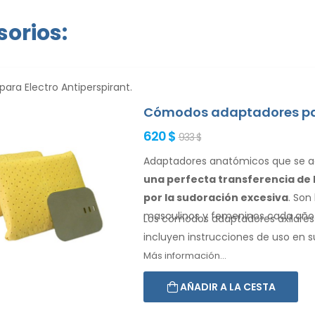
orios:
para Electro Antiperspirant.
Cómodos adaptadores par
620 $
933 $
Adaptadores anatómicos que se ada
una perfecta transferencia de l
por la sudoración excesiva
. Son
masculinos
y femeninos
cada año
Los cómodos adaptadores
axilares
incluyen instrucciones de
uso
en s
Más información...
AÑADIR A LA CESTA