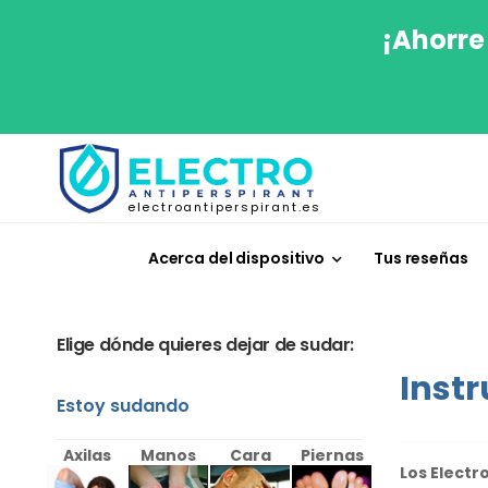
¡Ahorre
electroantiperspirant.es
Acerca del dispositivo
Tus reseñas
Elige dónde quieres dejar de sudar:
Instr
Estoy sudando
Axilas
Manos
Cara
Piernas
Los Electr