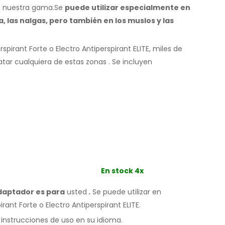
de nuestra gama.Se
puede utilizar especialmente
en
, las nalgas,
pero también en los muslos
y las
pirant Forte o Electro Antiperspirant ELITE, miles de
ratar cualquiera
de estas
zonas
.
Se incluyen
En stock 4x
adaptador es para
usted
.
Se
puede
utilizar
en
rant Forte o Electro Antiperspirant ELITE.
 instrucciones de
uso
en su idioma.