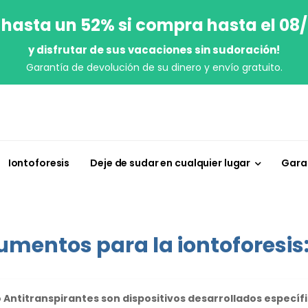
 hasta un 52% si compra hasta el 08
y disfrutar de sus vacaciones sin sudoración!
Garantía de devolución de su dinero y envío gratuito.
Iontoforesis
Deje de sudar en cualquier lugar
Garan
umentos para la iontoforesis
o Antitranspirantes son dispositivos desarrollados especí