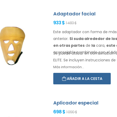
Adaptador facial
933 $
1 483 $
Este adaptador con forma de másc
anterior.
Si suda
alrededor de lo
en otras partes
de
la
cara,
este
aconsejable combinarlo
con el Ad
Se puede utilizar en combinación co
ELITE. Se incluyen instrucciones de
Más información...
AÑADIR A LA CESTA
Aplicador especial
698 $
1 090 $