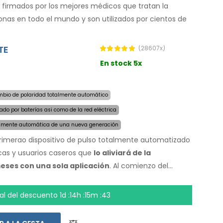
 firmados por los mejores médicos que tratan la
as en todo el mundo y son utilizados por cientos de
TE
(28607x)
En stock 5x
bio de polaridad totalmente automático
ado por baterías asi como de la red eléctrica
lmente automática de una nueva generación
 Primerao dispositivo de pulso totalmente automatizado
icas y usuarios caseros que
lo aliviará de la
eses con una sola aplicación
. Al comienzo del
afectada por la sudoración excesiva y la computadora
a tecnología de pulso
permite un tratamiento
nal del descuento
1d :14h :15m :42
erpo, sin incomodidad. Gracias al adaptador de
rada de alta capacidad, nunca serás tomado por