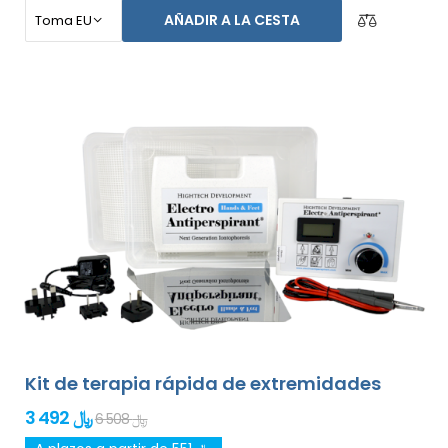
axilas, y ambas manos sin ayuda de otras personas
AÑADIR A LA CESTA
(todo incluido en el paquete básico). El precio del
producto ya incluye el
envío exprés alrededor del
mundo y una garantía de devolución de dinero en
caso de disconformidad
. Las instrucciones de uso
están en tu idioma.
Kit de terapia rápida de extremidades
3 492 ﷼
6 508 ﷼