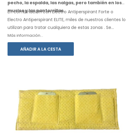
pecho, la espalda, las nalgas,
pero también en los
muslos
y las pantorrillas.
En combinación con Electro Antiperspirant Forte o
Electro Antiperspirant ELITE, miles de nuestros clientes lo
utilizan para tratar cualquiera
de estas
zonas
.
Se
incluyen instrucciones de
uso
en su idioma.
Más información...
AÑADIR A LA CESTA