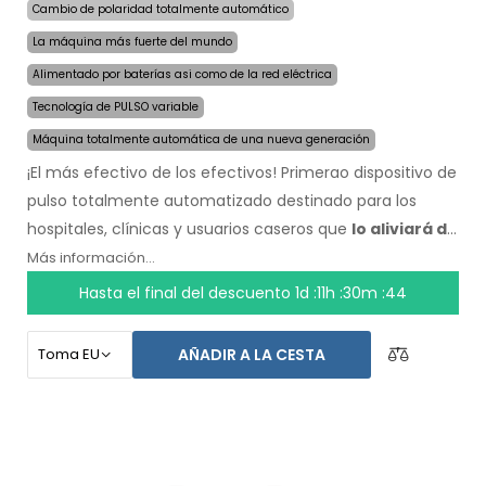
Cambio de polaridad totalmente automático
La máquina más fuerte del mundo
Alimentado por baterías asi como de la red eléctrica
Tecnología de PULSO variable
Máquina totalmente automática de una nueva generación
¡El más efectivo de los efectivos! Primerao dispositivo de
pulso totalmente automatizado destinado para los
hospitales, clínicas y usuarios caseros que
lo aliviará de
la sudoración incluso por varios meses con una sola
Más información...
aplicación
. Al comienzo del tratamiento, solo escoge el
Hasta el final del descuento
1d :11h :30m :43
área afectada por la sudoración excesiva y la
computadora hará todo por ti.
La revolucionaria
AÑADIR A LA CESTA
tecnología de pulso
permite un tratamiento sensible
en cualquier parte del cuerpo, sin incomodidad. Gracias
al adaptador de corriente AC y la batería incorporada de
alta capacidad, nunca serás tomado por sorpresa por
baterías descargadas. Solución delicada y definitiva