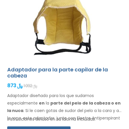
Adaptador para la parte capilar de la
cabeza
873 ﷼
1 092 ﷼
Adaptador diseñado para los que sudamos
especialmente
en
la
parte del pelo de la cabeza o en
la nuca
. Si le caen gotas de sudor
del pelo
a la cara
y a
la ropa
, este adaptador, junto con Electro Antiperspirant
Instrucciones de uso en su idioma incluidas.
Forte o Electro Antiperspirant ELITE, es para usted.