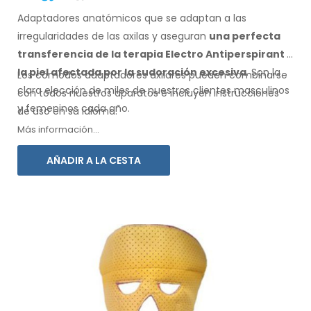
Adaptadores anatómicos que se adaptan a las
irregularidades de las axilas
y aseguran
una perfecta
transferencia de la terapia Electro Antiperspirant
a
la piel
afectada por la sudoración excesiva
. Son la
Los cómodos adaptadores
axilares
pueden combinarse
clara elección de miles de nuestros clientes masculinos
con
todos
nuestros aparatos e incluyen instrucciones
y femeninos
cada año.
de
uso
en su idioma.
Más información...
AÑADIR A LA CESTA