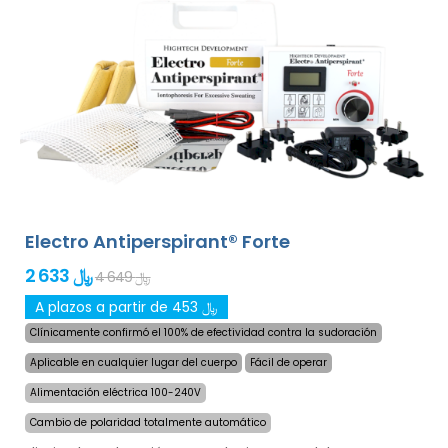
para la sudoración excesiva de manos, pies y axilas
(incluido en el paquete básico). Con adaptadores
adicionales, la sudoración excesiva de la cabeza, frente,
abdomen, espalda, nalgas, pecho y otras partes del
cuerpo también pueden ser tratados con éxito y por
largo tiempo.
¡Garantía de devolución de dinero en
caso de insatisfacción y envío exprés en todo el
mundo gratis!
Electro Antiperspirant® Forte
2 633 ﷼
4 649 ﷼
A plazos a partir de 453 ﷼
Clínicamente confirmó el 100% de efectividad contra la sudoración
Aplicable en cualquier lugar del cuerpo
Fácil de operar
Alimentación eléctrica 100-240V
Cambio de polaridad totalmente automático