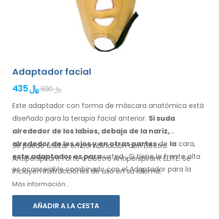
Adaptador facial
435 ﷼
690 ﷼
Este adaptador con forma de máscara anatómica está
diseñado para la terapia facial anterior.
Si suda
alrededor de los
labios, debajo de la nariz,
alrededor de los ojos
y en otras partes
de
la
cara,
Se puede utilizar en combinación con Electro
este adaptador
es
para
usted
.
Si
tiene
la frente alta
Antiperspirant Forte o Electro Antiperspirant ELITE. Se
es aconsejable combinarlo
con el Adaptador
para la
incluyen instrucciones de
uso
en su
idioma.
frente.
Más información...
AÑADIR A LA CESTA