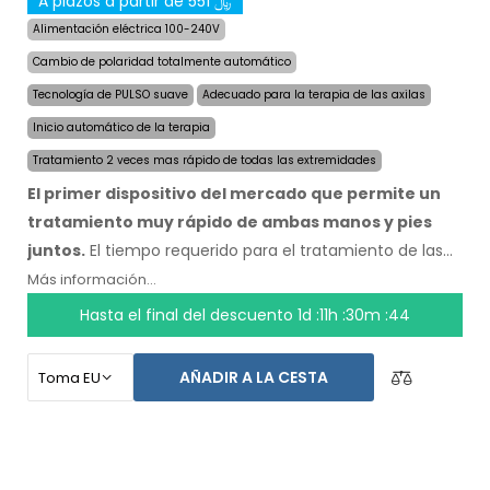
A plazos a partir de 551 ﷼
Alimentación eléctrica 100-240V
Cambio de polaridad totalmente automático
Tecnología de PULSO suave
Adecuado para la terapia de las axilas
Inicio automático de la terapia
Tratamiento 2 veces mas rápido de todas las extremidades
El primer dispositivo del mercado que permite un
tratamiento muy rápido de ambas manos y pies
juntos.
El tiempo requerido para el tratamiento de las
cuatro extremidades fue reducido a la mitad, a un
Más información...
máximo de 24 minutos, y la duración y velocidad de los
Hasta el final del descuento
1d :11h :30m :43
efectos se mantienen. Con el sistema automático no
depende de ninguna otra persona. Tenga sus manos,
AÑADIR A LA CESTA
pies y axilas secos hoy. El precio del producto ya incluye
el
envío exprés a nivel mundial y una garantía de
devolución de dinero en caso de
disconformidad.
Las instrucciones de uso estan en su