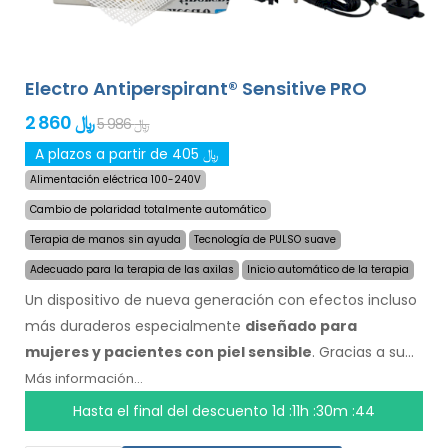
Electro Antiperspirant® Sensitive PRO
2 860 ﷼
5 986 ﷼
A plazos a partir de 405 ﷼
Alimentación eléctrica 100-240V
Cambio de polaridad totalmente automático
Terapia de manos sin ayuda
Tecnología de PULSO suave
Adecuado para la terapia de las axilas
Inicio automático de la terapia
Un dispositivo de nueva generación con efectos incluso
más duraderos especialmente
diseñado para
mujeres y pacientes con piel sensible
. Gracias a su
nueva y revolucionaria tecnogología, puede detener la
Más información...
sudoración de forma rápida y por un largo tiempo.
Hasta el final del descuento
1d :11h :30m :43
Especialmente diseñado para el tratamiento de los pies,