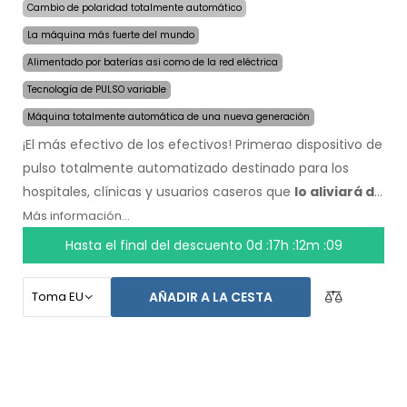
Cambio de polaridad totalmente automático
La máquina más fuerte del mundo
Alimentado por baterías asi como de la red eléctrica
Tecnología de PULSO variable
Máquina totalmente automática de una nueva generación
¡El más efectivo de los efectivos! Primerao dispositivo de
pulso totalmente automatizado destinado para los
hospitales, clínicas y usuarios caseros que
lo aliviará de
la sudoración incluso por varios meses con una sola
Más información...
aplicación
. Al comienzo del tratamiento, solo escoge el
Hasta el final del descuento
0d :17h :12m :09
área afectada por la sudoración excesiva y la
computadora hará todo por ti.
La revolucionaria
AÑADIR A LA CESTA
tecnología de pulso
permite un tratamiento sensible
en cualquier parte del cuerpo, sin incomodidad. Gracias
al adaptador de corriente AC y la batería incorporada de
alta capacidad, nunca serás tomado por sorpresa por
baterías descargadas. Solución delicada y definitiva