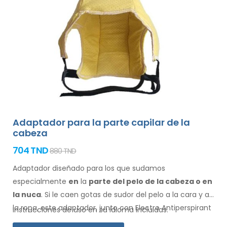
Adaptador para la parte capilar de la
cabeza
704 TND
880 TND
Adaptador diseñado para los que sudamos
especialmente
en
la
parte del pelo de la cabeza o en
la nuca
. Si le caen gotas de sudor
del pelo
a la cara
y a
la ropa
, este adaptador, junto con Electro Antiperspirant
Instrucciones de uso en su idioma incluidas.
Forte o Electro Antiperspirant ELITE, es para usted.