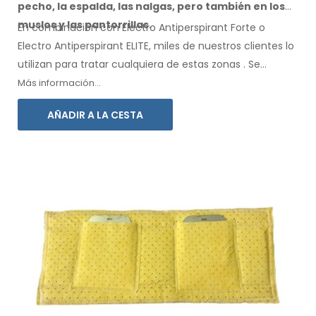
pecho, la espalda, las nalgas,
pero también en los
muslos
y las pantorrillas.
En combinación con Electro Antiperspirant Forte o
Electro Antiperspirant ELITE, miles de nuestros clientes lo
utilizan para tratar cualquiera
de estas
zonas
.
Se
incluyen instrucciones de
uso
en su idioma.
Más información...
AÑADIR A LA CESTA