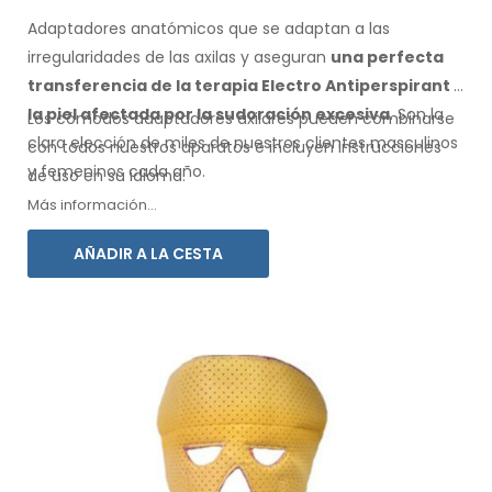
Adaptadores anatómicos que se adaptan a las
irregularidades de las axilas
y aseguran
una perfecta
transferencia de la terapia Electro Antiperspirant
a
la piel
afectada por la sudoración excesiva
. Son la
Los cómodos adaptadores
axilares
pueden combinarse
clara elección de miles de nuestros clientes masculinos
con
todos
nuestros aparatos e incluyen instrucciones
y femeninos
cada año.
de
uso
en su idioma.
Más información...
AÑADIR A LA CESTA