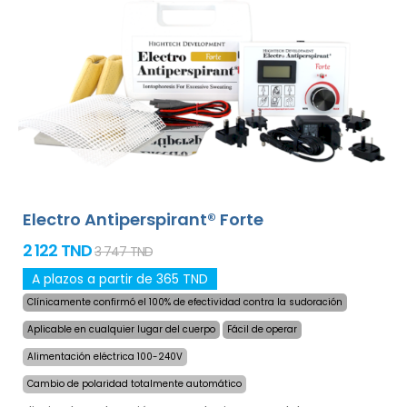
para la sudoración excesiva de manos, pies y axilas
(incluido en el paquete básico). Con adaptadores
adicionales, la sudoración excesiva de la cabeza, frente,
abdomen, espalda, nalgas, pecho y otras partes del
cuerpo también pueden ser tratados con éxito y por
largo tiempo.
¡Garantía de devolución de dinero en
caso de insatisfacción y envío exprés en todo el
mundo gratis!
Electro Antiperspirant® Forte
2 122 TND
3 747 TND
A plazos a partir de 365 TND
Clínicamente confirmó el 100% de efectividad contra la sudoración
Aplicable en cualquier lugar del cuerpo
Fácil de operar
Alimentación eléctrica 100-240V
Cambio de polaridad totalmente automático