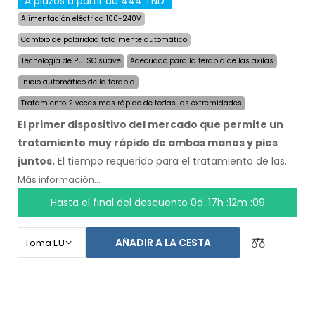
A plazos a partir de 444 TND
Alimentación eléctrica 100-240V
Cambio de polaridad totalmente automático
Tecnología de PULSO suave
Adecuado para la terapia de las axilas
Inicio automático de la terapia
Tratamiento 2 veces mas rápido de todas las extremidades
El primer dispositivo del mercado que permite un
tratamiento muy rápido de ambas manos y pies
juntos.
El tiempo requerido para el tratamiento de las
cuatro extremidades fue reducido a la mitad, a un
Más información...
máximo de 24 minutos, y la duración y velocidad de los
Hasta el final del descuento
0d :17h :12m :09
efectos se mantienen. Con el sistema automático no
depende de ninguna otra persona. Tenga sus manos,
AÑADIR A LA CESTA
pies y axilas secos hoy. El precio del producto ya incluye
el
envío exprés a nivel mundial y una garantía de
devolución de dinero en caso de
disconformidad.
Las instrucciones de uso estan en su