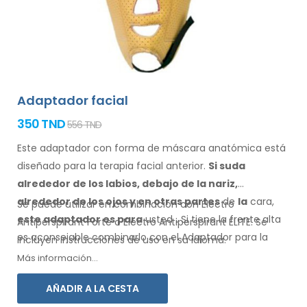
Adaptador facial
350 TND
556 TND
Este adaptador con forma de máscara anatómica está
diseñado para la terapia facial anterior.
Si suda
alrededor de los
labios, debajo de la nariz,
alrededor de los ojos
y en otras partes
de
la
cara,
Se puede utilizar en combinación con Electro
este adaptador
es
para
usted
.
Si
tiene
la frente alta
Antiperspirant Forte o Electro Antiperspirant ELITE. Se
es aconsejable combinarlo
con el Adaptador
para la
incluyen instrucciones de
uso
en su
idioma.
frente.
Más información...
AÑADIR A LA CESTA