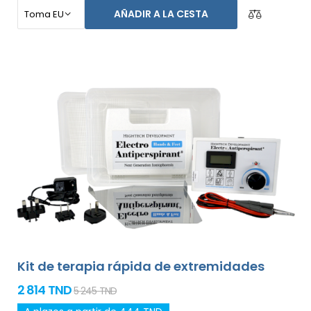
axilas, y ambas manos sin ayuda de otras personas
AÑADIR A LA CESTA
(todo incluido en el paquete básico). El precio del
producto ya incluye el
envío exprés alrededor del
mundo y una garantía de devolución de dinero en
caso de disconformidad
. Las instrucciones de uso
están en tu idioma.
Kit de terapia rápida de extremidades
2 814 TND
5 245 TND