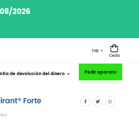
/08/2026
THB
Cesta
Pedir aparato
tía de devolución del dinero
irant® Forte
ión)