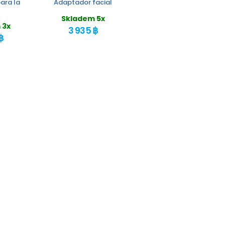
ara la
Adaptador facial
Skladem 5x
 3x
3 935 ฿
฿