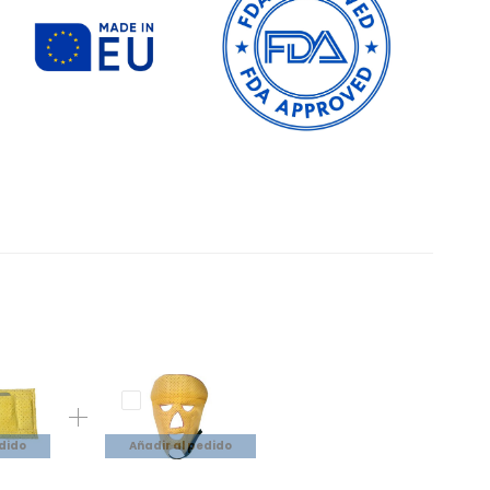
edido
Añadir al pedido