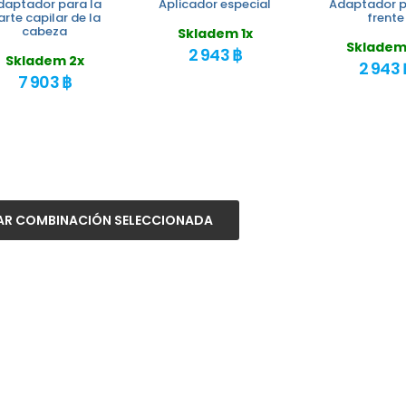
daptador para la
Aplicador especial
Adaptador p
arte capilar de la
frente
cabeza
Skladem 1x
Skladem
2 943 ฿
Skladem 2x
2 943 
7 903 ฿
R COMBINACIÓN SELECCIONADA