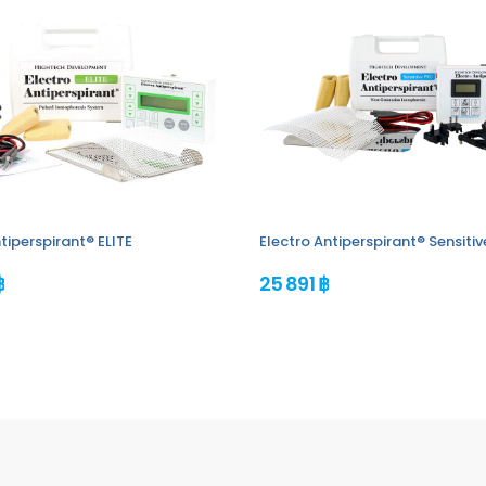
tiperspirant® ELITE
Electro Antiperspirant® Sensiti
฿
25 891 ฿