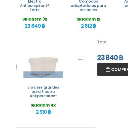
Electro
Cómodos
A
Antiperspirant®
adaptadores para
p
Forte
las axilas
Skladem 3x
Skladem 1x
23 840 ฿
2 612 ฿
Total
23 840
฿
COMPRA
Añadir al pedido
Envases grandes
para Electro
Antiperspirant
Skladem 4x
2 910 ฿