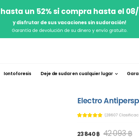
 hasta un 52% si compra hasta el 08
y disfrutar de sus vacaciones sin sudoración!
Garantía de devolución de su dinero y envío gratuito.
Iontoforesis
Deje de sudar en cualquier lugar
Garan
Electro Antipersp
(28607 Clasificac
42 093 ฿
23 840 ฿