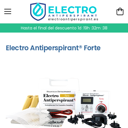
electroantiperspirant.es
Hasta el final del descuento
1d :19h :32m :38
Electro Antiperspirant® Forte