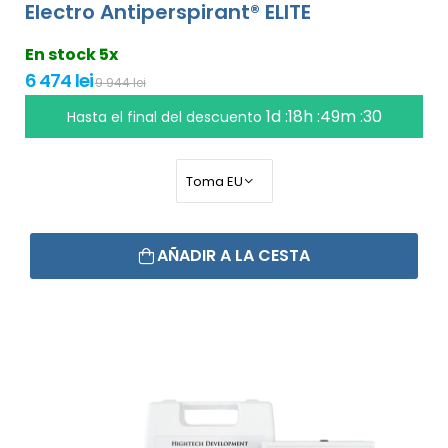
Electro Antiperspirant® ELITE
En stock 5x
6 474 lei
9 944 lei
1d :18h :49m :29
Hasta el final del descuento
AÑADIR A LA CESTA