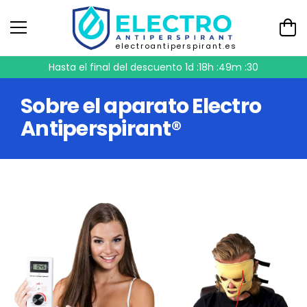
electroantiperspirant.es
Hasta el final del descuento
1d :18h :49m :29
Sobre el aparato Electro
Antiperspirant®