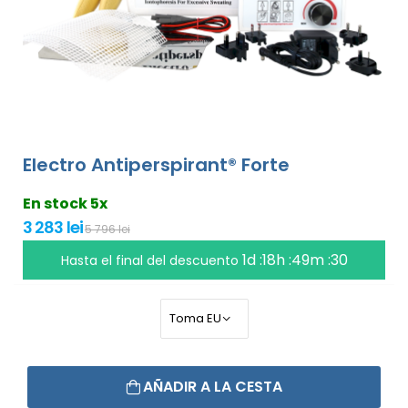
Electro Antiperspirant® Forte
En stock 5x
3 283 lei
5 796 lei
1d :18h :49m :29
Hasta el final del descuento
AÑADIR A LA CESTA