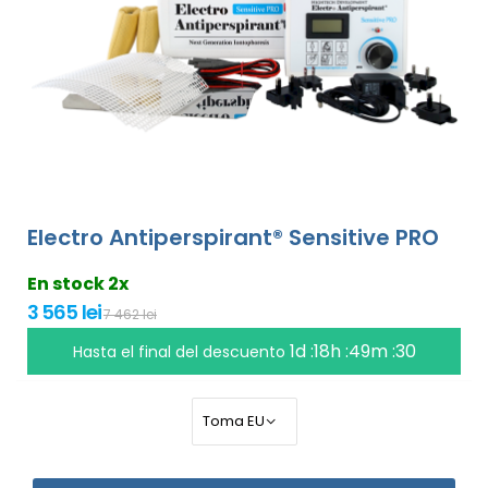
Electro Antiperspirant® Sensitive PRO
En stock 2x
3 565 lei
7 462 lei
1d :18h :49m :29
Hasta el final del descuento