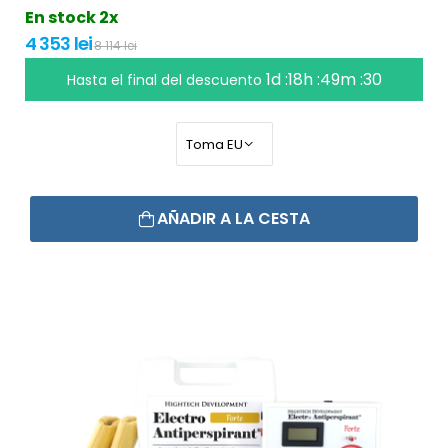
En stock 2x
4 353 lei
8 114 lei
1d :18h :49m :29
Hasta el final del descuento
AÑADIR A LA CESTA