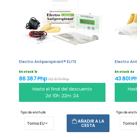
Electro Antiperspirant® ELITE
Electro Ant
En stock 1x
En stock 4x
86 387 Php
43 801 P
132 679 Php
Hasta el final del descuento
Hast
2d :10h :22m :24
Tipo de enchufe:
Tipo de enchu
AÑADIR A LA
CESTA