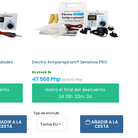
midades
Electro Antiperspirant® Sensitive PRO
En stock 3x
47 568 Php
99 570 Php
uento
Hasta el final del descuento
2d :10h :22m :24
Tipo de enchufe:
ADIR A LA
AÑADIR A LA
CESTA
CESTA