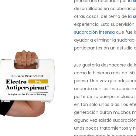
problemas causados por la
s
desarrollados en colaboraci
otras cosas, del tema de la
s
experiencia. Esta supervisión
sudoración intensa
que fue l
ayudar a eliminar la sudorac
participantes en un estudio c
¿Le gustaría deshacerse de 
como lo hicieron más de 150.
piensa. Una vez que adquiera
acuerdo con las instruccione
parte de su cuerpo, incluida
en tan sólo unos días. Los ef
generación duran muchos mes
alguna vez existió sudoración
unos pocos tratamientos y n
procedimiento lo puede repe