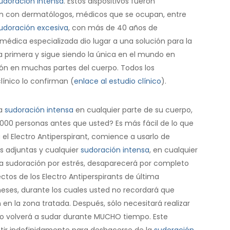
udoración intensa
. Estos dispositivos fueron
ón con dermatólogos, médicos que se ocupan, entre
udoración excesiva
, con más de 40 años de
 médica especializada dio lugar a una solución para la
a primera y sigue siendo la única en el mundo en
ión en muchas partes del cuerpo. Todos los
línico lo confirman (
enlace al estudio clínico
).
la
sudoración intensa
en cualquier parte de su cuerpo,
000 personas antes que usted? Es más fácil de lo que
 el Electro Antiperspirant, comience a usarlo de
s adjuntas y cualquier
sudoración intensa
, en cualquier
 la sudoración por estrés, desaparecerá por completo
ectos de los Electro Antiperspirants de última
es, durante los cuales usted no recordará que
 en la zona tratada. Después, sólo necesitará realizar
o volverá a sudar durante MUCHO tiempo. Este
tir indefinidamente para deshacerse de la
sudoración