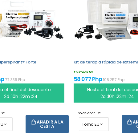
iperspirant® Forte
Kit de terapia rápida de extre
En stock 5x
hp
58 077 Php
77 335 Php
108 257 Php
a el final del descuento
Hasta el final del desc
2d :10h :22m :24
2d :10h :22m :24
fe:
Tipo de enchufe:
AÑADIR A LA
AÑ
CESTA