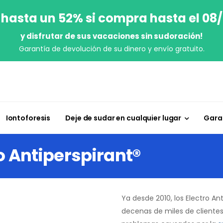
 hasta un 52% si compra hasta el 08
y disfrutar de sus vacaciones sin sudoración!
Garantía de devolución de su dinero y envío gratuito.
Iontoforesis
Deje de sudar en cualquier lugar
Garan
o Antiperspirant®
Ya desde 2010, los Electro A
decenas de miles de clientes