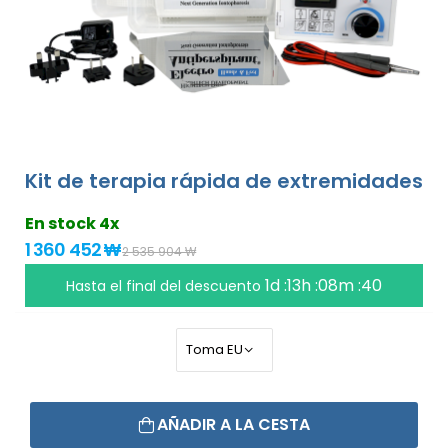
Kit de terapia rápida de extremidades
En stock 4x
1 360 452 ₩
2 535 904 ₩
1d :13h :08m :39
Hasta el final del descuento
AÑADIR A LA CESTA