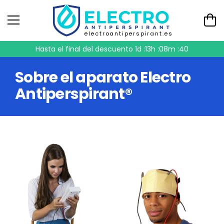
electroantiperspirant.es
Hasta el final del descuento
1d :13h :08m :39
Sobre el aparato Electro
Antiperspirant®