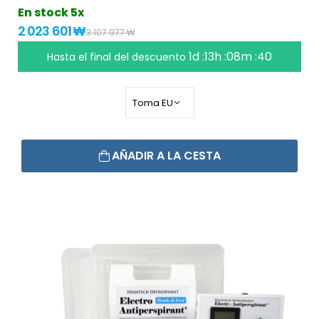
En stock 5x
2 023 601 ₩
3 107 977 ₩
1d :13h :08m :39
Hasta el final del descuento
AÑADIR A LA CESTA