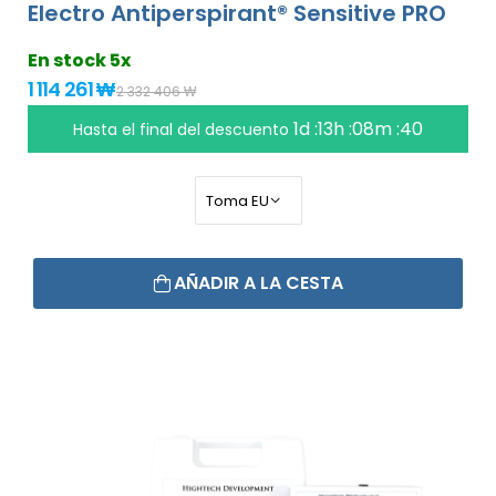
Electro Antiperspirant® Sensitive PRO
En stock 5x
1 114 261 ₩
2 332 406 ₩
1d :13h :08m :39
Hasta el final del descuento
AÑADIR A LA CESTA