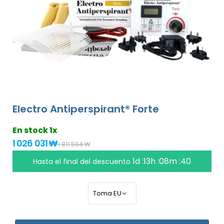
Electro Antiperspirant® Forte
En stock 1x
1 026 031 ₩
1 811 564 ₩
1d :13h :08m :39
Hasta el final del descuento