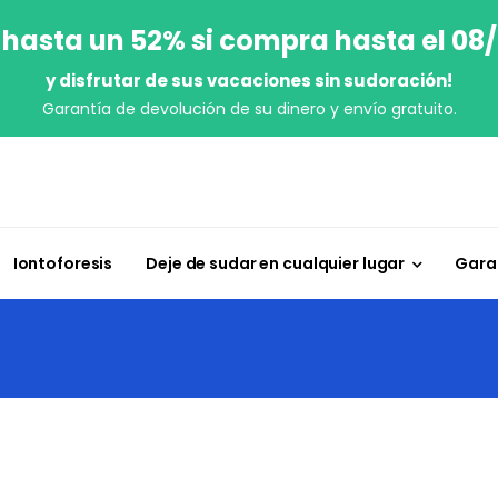
 hasta un 52% si compra hasta el 08
y disfrutar de sus vacaciones sin sudoración!
Garantía de devolución de su dinero y envío gratuito.
Iontoforesis
Deje de sudar en cualquier lugar
Garan