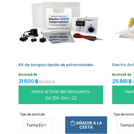
Kit de terapia rápida de extremidades
Electro Ant
En stock 3x
En stock 4x
31 600 ฿
25 881 ฿
58 903 ฿
Hasta el final del descuento
Hast
0d :10h :10m :22
Tipo de enchufe:
Tipo de enchu
AÑADIR A LA
CESTA