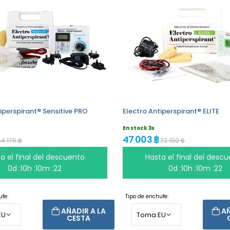
iperspirant® Sensitive PRO
Electro Antiperspirant® ELITE
En stock 3x
47 003 ฿
54 176 ฿
72 190 ฿
a el final del descuento
Hasta el final del desc
0d :10h :10m :22
0d :10h :10m :22
fe:
Tipo de enchufe:
AÑADIR A LA
AÑ
CESTA