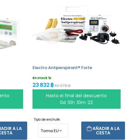
Electro Antiperspirant® Forte
En stock 1x
23 832 ฿
42 078 ฿
uento
Hasta el final del descuento
0d :10h :10m :22
Tipo de enchufe:
ADIR A LA
AÑADIR A LA
CESTA
CESTA