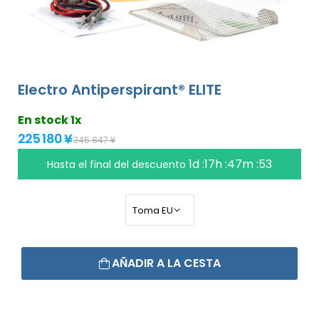
Electro Antiperspirant® ELITE
En stock 1x
225 180 ¥
345 847 ¥
1d :17h :47m :53
Hasta el final del descuento
AÑADIR A LA CESTA