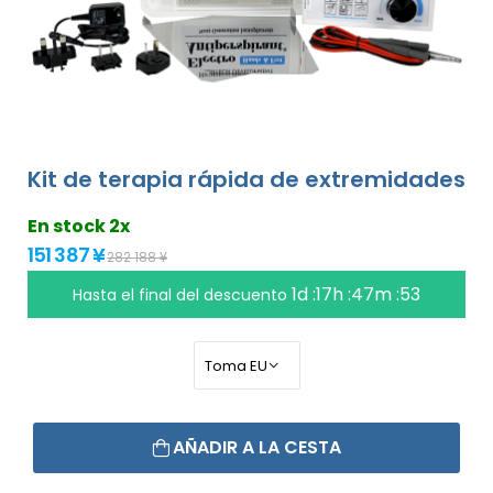
Kit de terapia rápida de extremidades
En stock 2x
151 387 ¥
282 188 ¥
1d :17h :47m :53
Hasta el final del descuento
AÑADIR A LA CESTA