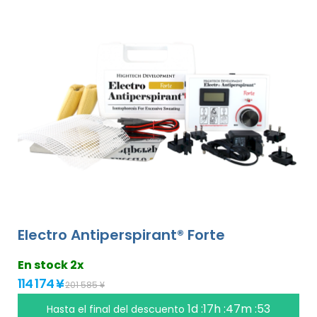
Electro Antiperspirant® Forte
En stock 2x
114 174 ¥
201 585 ¥
1d :17h :47m :53
Hasta el final del descuento