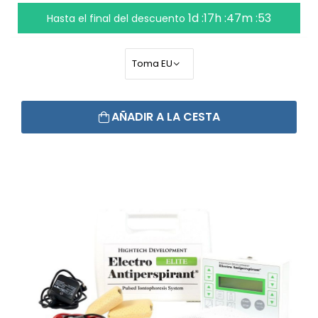
1d :17h :47m :53
Hasta el final del descuento
AÑADIR A LA CESTA