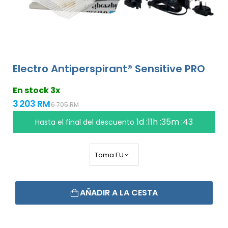
Electro Antiperspirant® Sensitive PRO
En stock 3x
3 203 RM
6 705 RM
1d :11h :35m :42
Hasta el final del descuento
AÑADIR A LA CESTA