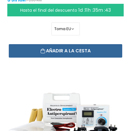
7 290 RM
1d :11h :35m :42
Hasta el final del descuento
AÑADIR A LA CESTA