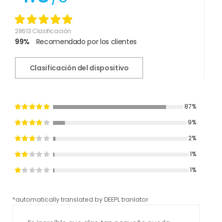
28613 Clasificación
99%
Recomendado por los clientes
Clasificación del dispositivo
87%
9%
2%
1%
1%
*automatically translated by DEEPL tranlator
*aut