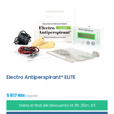
Electro Antiperspirant® ELITE
5 817 RM
8 934 RM
Hasta el final del descuento
1d :11h :35m :42