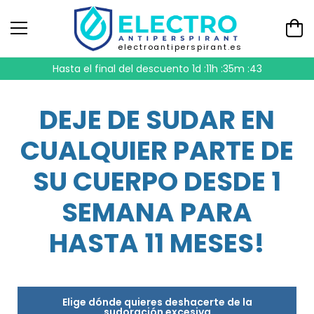
electroantiperspirant.es
Hasta el final del descuento
1d :11h :35m :42
DEJE DE SUDAR EN
CUALQUIER PARTE DE
SU CUERPO DESDE 1
SEMANA PARA
HASTA 11 MESES!
Elige dónde quieres deshacerte de la
sudoración excesiva