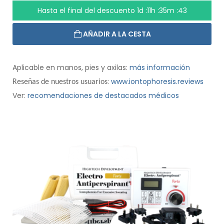
Hasta el final del descuento
1d :11h :35m :42
AÑADIR A LA CESTA
Aplicable en manos, pies y axilas:
más información
:
www.iontophoresis.reviews
Reseñas de nuestros usuarios
Ver:
recomendaciones de destacados médicos