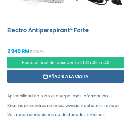
Electro Antiperspirant® Forte
2 949 RM
5 208 RM
Hasta el final del descuento
1d :11h :35m :42
AÑADIR A LA CESTA
Aplicabilidad en todo el cuerpo:
más información
:
www.iontophoresis.reviews
Reseñas de nuestros usuarios
Ver:
recomendaciones de destacados médicos