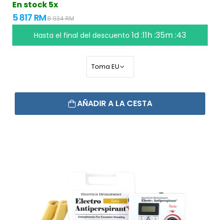
En stock 5x
5 817 RM
8 934 RM
1d :11h :35m :42
Hasta el final del descuento
AÑADIR A LA CESTA