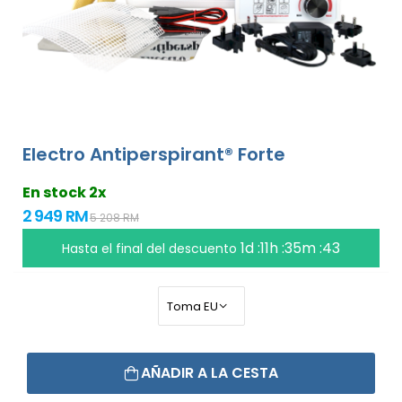
Electro Antiperspirant® Forte
En stock 2x
2 949 RM
5 208 RM
1d :11h :35m :42
Hasta el final del descuento
AÑADIR A LA CESTA