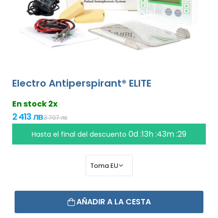
Electro Antiperspirant® ELITE
En stock 2x
2 413 лв
3 707 лв
0d :13h :43m :28
Hasta el final del descuento
AÑADIR A LA CESTA