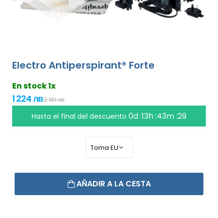
Electro Antiperspirant® Forte
En stock 1x
1 224 лв
2 161 лв
0d :13h :43m :28
Hasta el final del descuento
AÑADIR A LA CESTA