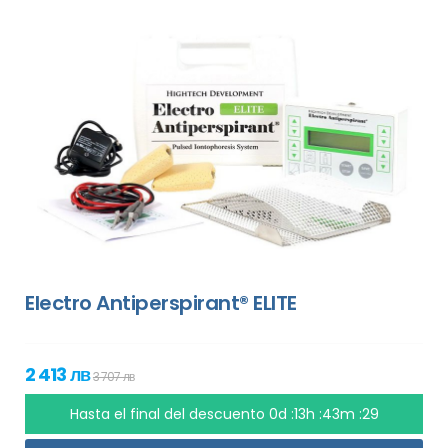
Electro Antiperspirant® ELITE
2 413 лв
3 707 лв
Hasta el final del descuento
0d :13h :43m :28