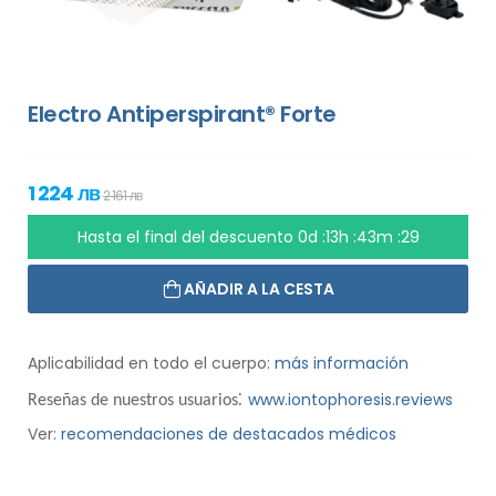
Electro Antiperspirant® Forte
1 224 лв
2 161 лв
Hasta el final del descuento
0d :13h :43m :28
AÑADIR A LA CESTA
Aplicabilidad en todo el cuerpo:
más información
:
www.iontophoresis.reviews
Reseñas de nuestros usuarios
Ver:
recomendaciones de destacados médicos