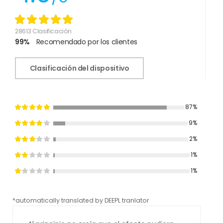
28613 Clasificación
99%
Recomendado por los clientes
Clasificación del dispositivo
87%
9%
2%
1%
1%
*automatically translated by DEEPL tranlator
*aut