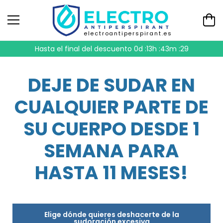
electroantiperspirant.es
Hasta el final del descuento
0d :13h :43m :28
DEJE DE SUDAR EN
CUALQUIER PARTE DE
SU CUERPO DESDE 1
SEMANA PARA
HASTA 11 MESES!
Elige dónde quieres deshacerte de la
sudoración excesiva