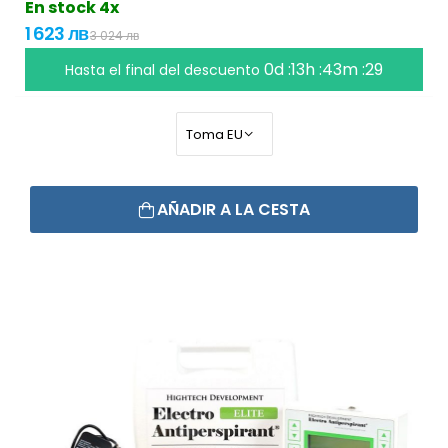
En stock 4x
1 623 лв
3 024 лв
0d :13h :43m :28
Hasta el final del descuento
AÑADIR A LA CESTA