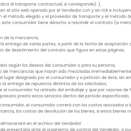
lica al transporte contractual, si corresponde). ),
 en el sitio web operado por el Vendedor con y sin IVA e incluyend
ún el método elegido y el proveedor de transporte y el método d
este consumidor tiene derecho a rescindir el contrato (a menos
ón de la mercancía,
 la entrega de varias partes, a partir de la fecha de aceptación
o de desistimiento del contrato que figura en estas páginas;
ados según los deseos del consumidor o para su persona,
o de mercancías que hayan sido mezcladas irremediablemente 
 lugar designado por el consumidor y a petición de éste; sin emb
o la entrega de repuestos distintos de los solicitados,
 el consumidor ha retirado del embalaje y que por razones de hi
empresario presta estos servicios dentro del período especificado,
consumidor, el consumidor correrá con los costos asociados a la
ncia, los costos de devolución de los bienes, si estos bienes no
 almacenará en el archivo del Vendedor
de presentarla ante el organismo de control del Vendedor, o p