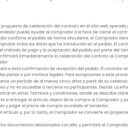
propuesta de celebración del contrato en el sitio web operado 
endedor puede ayudar al comprador a la hora de cerrar el contrato
ador confirme el pedido de forma vinculante, el Comprador tien
omprobar todos los datos que ha introducido en el pedido. El con
 el método de pago y la aceptación del pedido por parte del Ve
confirmará inmediatamente la celebración del contrato al Comp
ador.
tará a esta confirmación de recepción del pedido. El contrato r
s partes o por motivos legales. Para excepciones a este proced
rante un período de al menos cinco años a partir de su celebrac
oso y no es accesible a terceros no participantes. fiestas. La in
ntrar en estos Términos y condiciones, donde se describe clar
 entregar el artículo objeto de la compra al Comprador y permit
o y pagar el precio de compra acordado al Vendedor.
artículo y, por lo tanto, el Comprador se convierte en propietari
los documentos relacionados con ella, y permitirá al Comprador