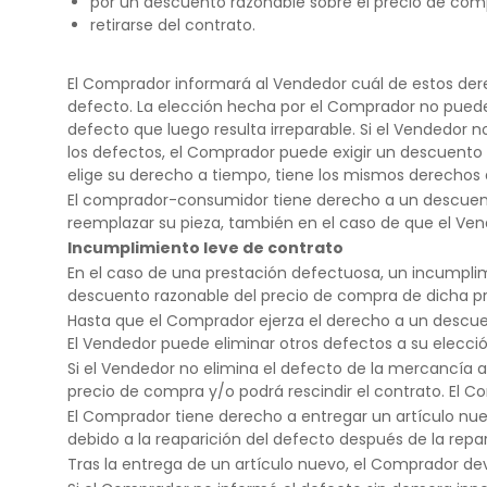
por un descuento razonable sobre el precio de com
retirarse del contrato.
El Comprador informará al Vendedor cuál de estos der
defecto. La elección hecha por el Comprador no puede m
defecto que luego resulta irreparable. Si el Vendedor 
los defectos, el Comprador puede exigir un descuento r
elige su derecho a tiempo, tiene los mismos derechos q
El comprador-consumidor tiene derecho a un descuento 
reemplazar su pieza, también en el caso de que el Vend
Incumplimiento leve de contrato
En el caso de una prestación defectuosa, un incumplim
descuento razonable del precio de compra de dicha pr
Hasta que el Comprador ejerza el derecho a un descuent
El Vendedor puede eliminar otros defectos a su elecci
Si el Vendedor no elimina el defecto de la mercancía 
precio de compra y/o podrá rescindir el contrato. El 
El Comprador tiene derecho a entregar un artículo nuev
debido a la reaparición del defecto después de la repa
Tras la entrega de un artículo nuevo, el Comprador de