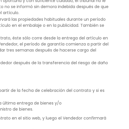
oportuna y con suficiente cuidado, el tribunal no le
cto no se informó sin demora indebida después de que
 artículo.
rvará las propiedades habituales durante un período
ículo en el embalaje o en la publicidad. También se
rato, éste sólo corre desde la entrega del artículo en
 Vendedor, el período de garantía comienza a partir del
rdar tres semanas después de hacerse cargo del
ndedor después de la transferencia del riesgo de daño
partir de la fecha de celebración del contrato y si es
la última entrega de bienes y/o
nistro de bienes.
rato en el sitio web, y luego el Vendedor confirmará