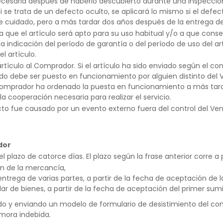
cesaria después de haberlo descubierto durante una inspección 
se trata de un defecto oculto, se aplicará lo mismo si el defe
e cuidado, pero a más tardar dos años después de la entrega del
que el artículo será apto para su uso habitual y/o a que conse
indicación del período de garantía o del período de uso del art
l artículo.
tículo al Comprador. Si el artículo ha sido enviado según el cont
uirido debe ser puesto en funcionamiento por alguien distinto del
el Comprador ha ordenado la puesta en funcionamiento a más ta
 cooperación necesaria para realizar el servicio.
ecto fue causado por un evento externo fuera del control del Ve
dor
l plazo de catorce días. El plazo según la frase anterior corre a 
ón de la mercancía,
 entrega de varias partes, a partir de la fecha de aceptación de 
lar de bienes, a partir de la fecha de aceptación del primer sumi
o y enviando un modelo de formulario de desistimiento del cont
mora indebida.