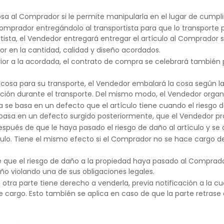
sa al Comprador si le permite manipularla en el lugar de cumpli
l Comprador entregándolo al transportista para que lo transporte
ista, el Vendedor entregará entregar el artículo al Comprador só
or en la cantidad, calidad y diseño acordados.
rior a la acordada, el contrato de compra se celebrará también
osa para su transporte, el Vendedor embalará la cosa según las
ección durante el transporte. Del mismo modo, el Vendedor organ
se basa en un defecto que el artículo tiene cuando el riesgo d
asa en un defecto surgido posteriormente, que el Vendedor prov
después de que le haya pasado el riesgo de daño al artículo y se
culo. Tiene el mismo efecto si el Comprador no se hace cargo de 
 que el riesgo de daño a la propiedad haya pasado al Comprado
 violando una de sus obligaciones legales.
a otra parte tiene derecho a venderla, previa notificación a l
 cargo. Esto también se aplica en caso de que la parte retrase e