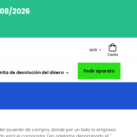
/08/2026
MYR
Cesta
Pedir aparato
tía de devolución del dinero
es del acuerdo de compra, donde por un lado la empresa
lado está el comprador (en adelante denominado el "