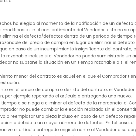
pra, o
echos ha elegido al momento de la notificación de un defecto o
odificarse sin el consentimiento del Vendedor, esto no se apli
no elimina el defecto/defectos dentro de un período de tiempo r
azonable del precio de compra en lugar de eliminar el defecto 
ue en caso de un incumplimiento insignificante del contrato, es
razonable incluso si el Vendedor no puede suministrarle un art
edor no subsane la situación en un tiempo razonable o si el re
iento menor del contrato es aquel en el que el Comprador tiene
estación.
o en el precio de compra o desista del contrato, el Vendedor pu
ón, por ejemplo reparando el artículo o entregando uno nuevo.
a tiempo o se niega a eliminar el defecto de la mercancía, el C
Comprador no puede cambiar la elección realizada sin el consent
o o reemplazar una pieza incluso en caso de un defecto reparab
ración o debido a un mayor número de defectos. En tal caso, el
vuelve el artículo entregado originalmente al Vendedor a su car