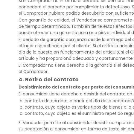
Si el Comprador no informó el defecto sin demora inne
concederá el derecho por cumplimiento defectuoso. Si 
el Comprador hubiera podido descubrirlo con suficient
Con garantía de calidad, el Vendedor se compromete a 
de tiempo determinado. También tiene estos efectos la 
puede ofrecer una garantía para una pieza individual de
El período de garantía comienza desde la entrega del ar
el lugar especificado por el cliente. Si el artículo adq
día de la puesta en funcionamiento del artículo, si 
artículo y ha proporcionó adecuada y oportunamente la
El Comprador no tiene derecho a la garantía si el def
al Comprador.
4. Retiro del contrato
Desistimiento del contrato por parte del consumi
El consumidor tiene derecho a desistir del contrato en e
contrato de compra, a partir del día de la aceptaci
contrato, cuyo objeto es varios tipos de bienes o la
contrato, cuyo objeto es el suministro repetido regu
El Vendedor permite al consumidor desistir completand
su aceptación al consumidor en forma de texto sin de