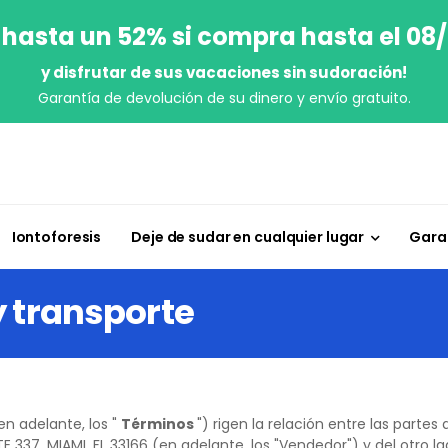
 hasta un 52% si compra hasta el 08
y disfrutar de sus vacaciones sin sudoración!
Garantía de devolución de su dinero y envío gratuito.
Iontoforesis
Deje de sudar en cualquier lugar
Garan
y transporte
en adelante, los "
Términos
") rigen la relación entre las part
337, MIAMI, FL 33166 (en adelante, los "Vendedor") y del otro 