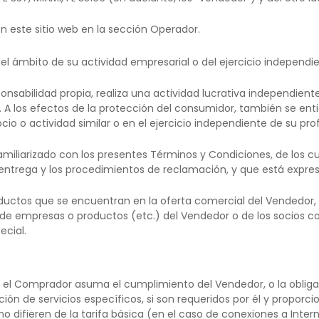
 este sitio web en la sección Operador.
l ámbito de su actividad empresarial o del ejercicio independie
nsabilidad propia, realiza una actividad lucrativa independient
A los efectos de la protección del consumidor, también se ent
io o actividad similar o en el ejercicio independiente de su pr
amiliarizado con los presentes Términos y Condiciones, de los 
y entrega y los procedimientos de reclamación, y que está expre
ductos que se encuentran en la oferta comercial del Vendedor,
 de empresas o productos (etc.) del Vendedor o de los socios co
cial.
 el Comprador asuma el cumplimiento del Vendedor, o la obligac
ción de servicios específicos, si son requeridos por él y proporc
difieren de la tarifa básica (en el caso de conexiones a Intern