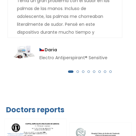
Tenía un gran problema con el sudor en las
palmas de las manos. Incluso de
adolescente, las palmas me chorreaban
literalmente de sudor. Pensé en este
dispositivo durante mucho tiempo y
después de un año lo compré. El resultado
ahora es realmente bueno, debería haberlo
Daria
comprado mucho antes. Desde hace varios
Electro Antiperspirant® Sensitive
meses no me gotea ni una gota de sudor de
las manos.
Doctors reports