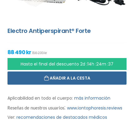
Electro Antiperspirant® Forte
88 490 kr
156 239 kr
Hasta el final del descuento
2d :14h :24m :36
AÑADIR A LA CESTA
Aplicabilidad en todo el cuerpo:
más información
:
www.iontophoresis.reviews
Reseñas de nuestros usuarios
Ver:
recomendaciones de destacados médicos