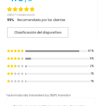
28607 Clasificación
99%
Recomendado por los clientes
Clasificación del dispositivo
87%
9%
2%
1%
1%
*automatically translated by DEEPL tranlator
*aut