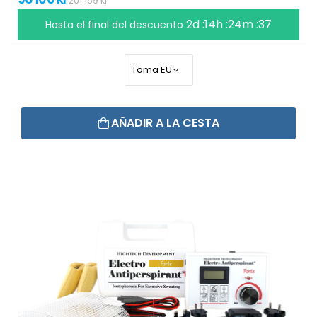
201 159 kr
2d :14h :24m :36
Hasta el final del descuento
AÑADIR A LA CESTA