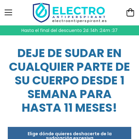
electroantiperspirant.es
Hasta el final del descuento
2d :14h :24m :36
DEJE DE SUDAR EN
CUALQUIER PARTE DE
SU CUERPO DESDE 1
SEMANA PARA
HASTA 11 MESES!
Elige dónde quieres deshacerte de la
sudoración excesiva