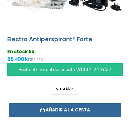
Electro Antiperspirant® Forte
En stock 5x
88 490 kr
156 239 kr
2d :14h :24m :36
Hasta el final del descuento
AÑADIR A LA CESTA