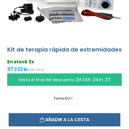
Kit de terapia rápida de extremidades
En stock 3x
117 333 kr
218 710 kr
2d :14h :24m :36
Hasta el final del descuento
AÑADIR A LA CESTA