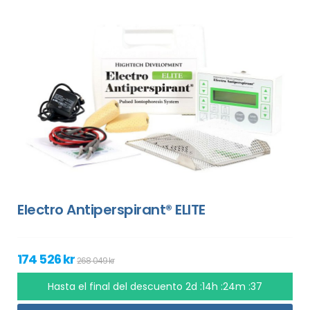
Electro Antiperspirant® ELITE
174 526 kr
268 049 kr
Hasta el final del descuento
2d :14h :24m :36